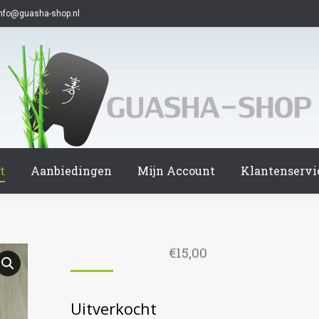
info@guasha-shop.nl
t
Aanbiedingen
Mijn Account
Klantenservi
€
15,00
Uitverkocht