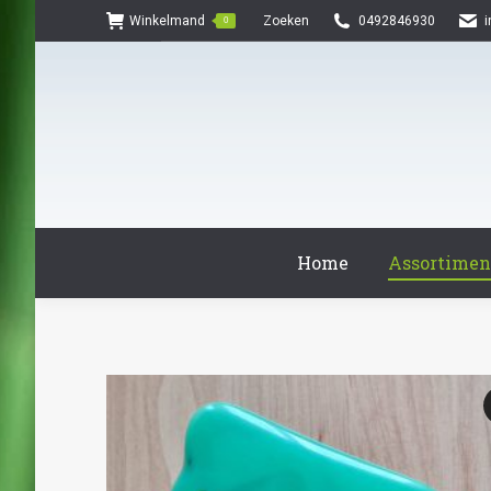
Search:
Winkelmand
Zoeken
0492846930
0
Home
Assortimen