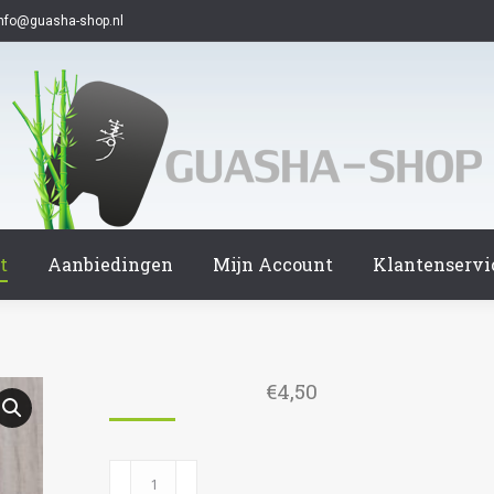
info@guasha-shop.nl
t
Aanbiedingen
Mijn Account
Klantenservi
€
4,50
1259