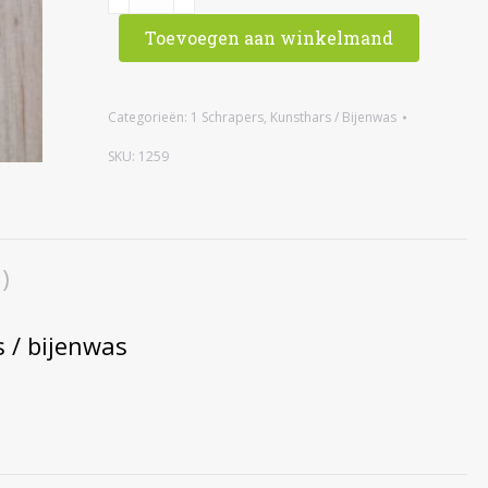
Guasha
Toevoegen aan winkelmand
schraper,
Kunsthars
/
Categorieën:
1 Schrapers
,
Kunsthars / Bijenwas
bijenwas
SKU:
1259
aantal
)
 / bijenwas