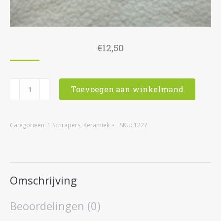
€
12,50
1227
Toevoegen aan winkelmand
Guasha
schraper,
Categorieën:
1 Schrapers
,
Keramiek
SKU:
1227
micro-
kristal
keramiek
Omschrijving
aantal
Beoordelingen (0)