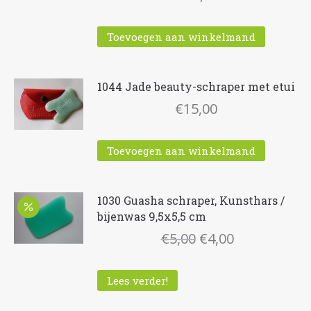
Toevoegen aan winkelmand
1044 Jade beauty-schraper met etui
€
15,00
Toevoegen aan winkelmand
1030 Guasha schraper, Kunsthars /
bijenwas 9,5x5,5 cm
Oorspronkelijke
Huidige
€
5,00
€
4,00
prijs
prijs
was:
is:
Lees verder!
€5,00.
€4,00.