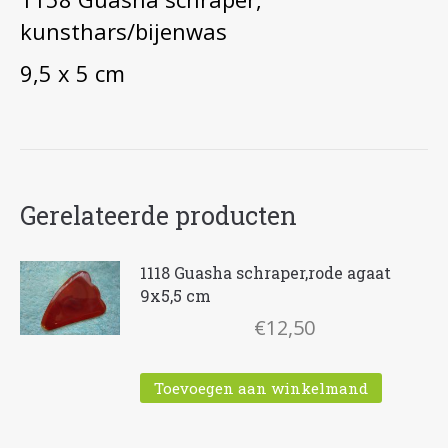
kunsthars/bijenwas
9,5 x 5 cm
Gerelateerde producten
1118 Guasha schraper,rode agaat
9x5,5 cm
€
12,50
Toevoegen aan winkelmand