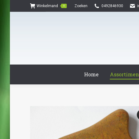
Search:
Winkelmand
Zoeken
0492846930
0
Home
Assortimen