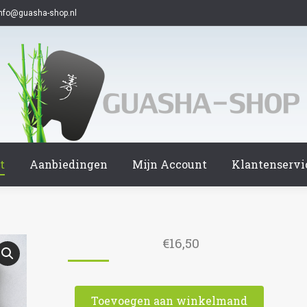
info@guasha-shop.nl
t
Aanbiedingen
Mijn Account
Klantenservi
€
16,50
Toevoegen aan winkelmand