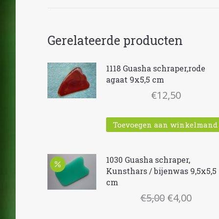
Gerelateerde producten
1118 Guasha schraper,rode
agaat 9x5,5 cm
€
12,50
Toevoegen aan winkelmand
1030 Guasha schraper,
Kunsthars / bijenwas 9,5x5,5
cm
Oorspronke
Huidi
€
5,00
€
4,00
prijs
prijs