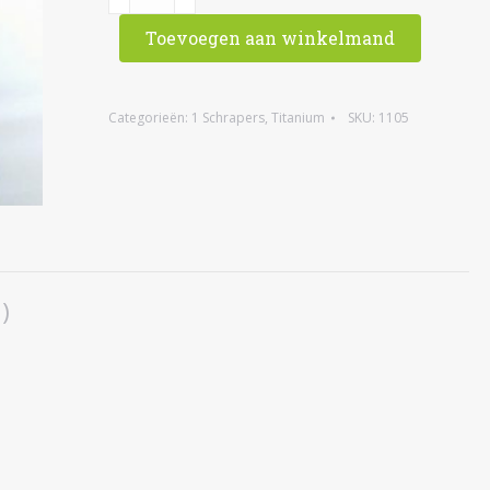
Guasha
Toevoegen aan winkelmand
schraper,
titanium
aantal
Categorieën:
1 Schrapers
,
Titanium
SKU:
1105
)