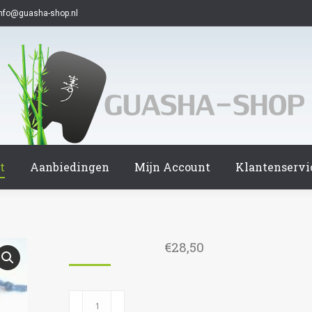
info@guasha-shop.nl
t
Aanbiedingen
Mijn Account
Klantenservi
€
28,50
1105