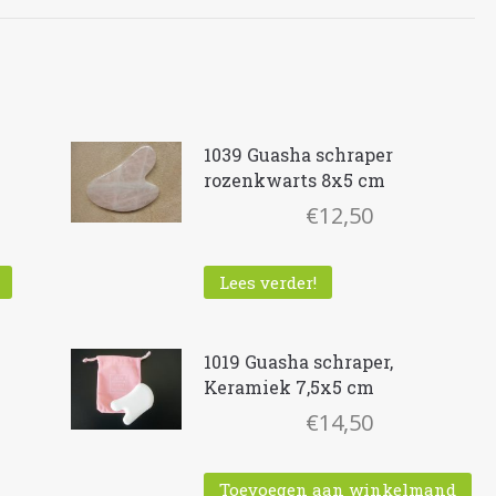
1039 Guasha schraper
rozenkwarts 8x5 cm
€
12,50
Lees verder!
1019 Guasha schraper,
Keramiek 7,5x5 cm
€
14,50
lijke
ge
Toevoegen aan winkelmand