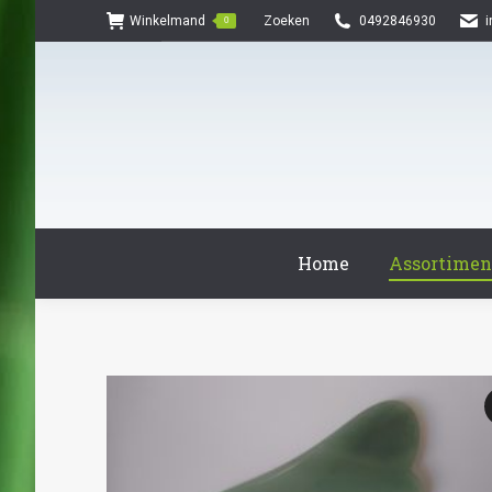
Search:
Winkelmand
Zoeken
0492846930
0
Home
Assortimen