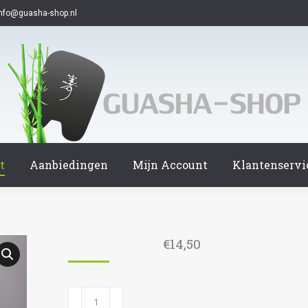
info@guasha-shop.nl
t
Aanbiedingen
Mijn Account
Klantenservi
€
14,50
1026