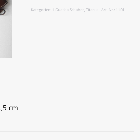
Kategorien:
1 Guasha Schaber
,
Titan
Art.-Nr.:
1101
4,5 cm