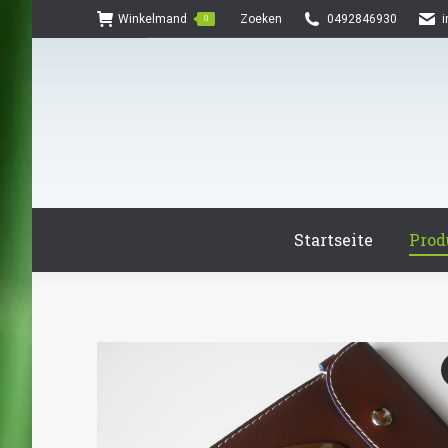
Search:
Winkelmand
Zoeken
0492846930
0
Startseite
Prod