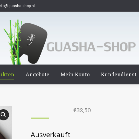
info@guasha-shop.nl
ukten
Angebote
Mein Konto
Kundendienst
€
32,50
Ausverkauft