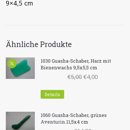
9×4,5 cm
Ähnliche Produkte
1030 Guasha-Schaber, Harz mit
Bienenwachs 9,5x5,5 cm
Ursprünglicher
Aktueller
€
5,00
€
4,00
Preis
Preis
war:
ist:
Details
€5,00
€4,00.
1060 Guasha-Schaber, grünes
Aventurin.11,5x4 cm